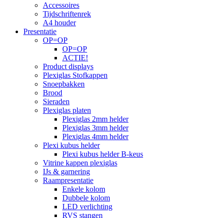
Accessoires
Tijdschriftenrek
A4 houder
Presentatie
OP=OP
OP=OP
ACTIE!
Product displays
Plexiglas Stofkappen
Snoepbakken
Brood
Sieraden
Plexiglas platen
Plexiglas 2mm helder
Plexiglas 3mm helder
Plexiglas 4mm helder
Plexi kubus helder
Plexi kubus helder B-keus
Vitrine kappen plexiglas
IJs & garnering
Raampresentatie
Enkele kolom
Dubbele kolom
LED verlichting
RVS stangen