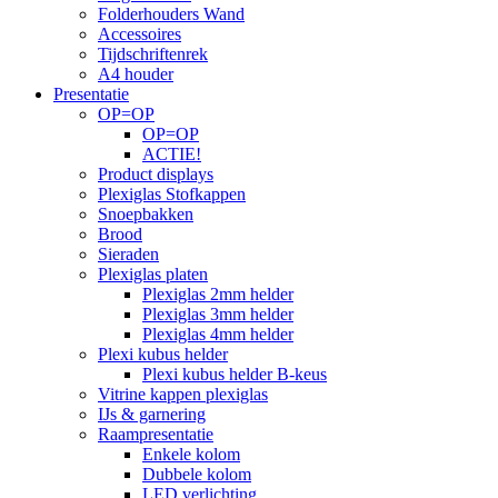
Folderhouders Wand
Accessoires
Tijdschriftenrek
A4 houder
Presentatie
OP=OP
OP=OP
ACTIE!
Product displays
Plexiglas Stofkappen
Snoepbakken
Brood
Sieraden
Plexiglas platen
Plexiglas 2mm helder
Plexiglas 3mm helder
Plexiglas 4mm helder
Plexi kubus helder
Plexi kubus helder B-keus
Vitrine kappen plexiglas
IJs & garnering
Raampresentatie
Enkele kolom
Dubbele kolom
LED verlichting