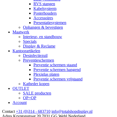
RVS stangen
Kabelsysteem
Posterhouders
Accessoires
Presentatiesystemen
Ophangen & bevestigen
Maatwerk
Interieur- en standbouw
Specials
Display & Reclame
Kantoorartikelen
Desinfectiezuil
Preventieschermen
Preventie schermen staand
Preventie schermen hangend
Plexiglas platen
Preventie schermen vrijstaand
Katheder kopen
OUTLET
SALE producten
OP=OP
Account
Contact
+31 (0)314 - 683710
info@totalshopdisplay.nl
Adres
Kryptonstraat 20
7031 GG
Wehl Nederland