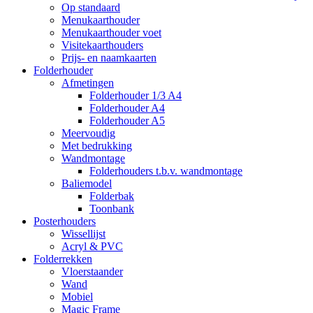
Op standaard
Menukaarthouder
Menukaarthouder voet
Visitekaarthouders
Prijs- en naamkaarten
Folderhouder
Afmetingen
Folderhouder 1/3 A4
Folderhouder A4
Folderhouder A5
Meervoudig
Met bedrukking
Wandmontage
Folderhouders t.b.v. wandmontage
Baliemodel
Folderbak
Toonbank
Posterhouders
Wissellijst
Acryl & PVC
Folderrekken
Vloerstaander
Wand
Mobiel
Magic Frame