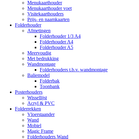
Menukaarthouder
Menukaarthouder voet
Visitekaarthouders
Prijs- en naamkaarten
Folderhouder
Afmetingen
Folderhouder 1/3 A4
Folderhouder A4
Folderhouder A5
Meervoudig
Met bedrukking
Wandmontage
Folderhouders t.b.v. wandmontage
Baliemodel
Folderbak
Toonbank
Posterhouders
Wissellijst
Acryl & PVC
Folderrekken
Vloerstaander
Wand
Mobiel
Magic Frame
Folderhouders Wand