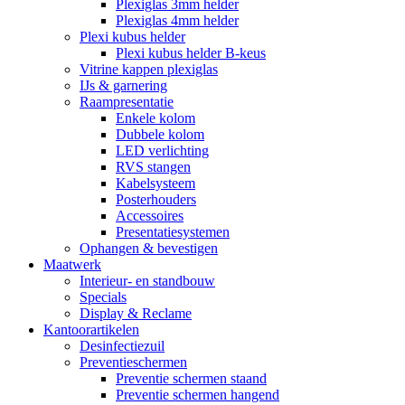
Plexiglas 3mm helder
Plexiglas 4mm helder
Plexi kubus helder
Plexi kubus helder B-keus
Vitrine kappen plexiglas
IJs & garnering
Raampresentatie
Enkele kolom
Dubbele kolom
LED verlichting
RVS stangen
Kabelsysteem
Posterhouders
Accessoires
Presentatiesystemen
Ophangen & bevestigen
Maatwerk
Interieur- en standbouw
Specials
Display & Reclame
Kantoorartikelen
Desinfectiezuil
Preventieschermen
Preventie schermen staand
Preventie schermen hangend