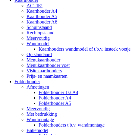
Kaarthouder
ACTIE!
Kaarthouder A4
Kaarthouder A5
Kaarthouder A6
Schuinstaand
Rechtopstaand
Meervoudig
Wandmodel
Kaarthouders wandmodel of t.b.v. insteek voetje
Op standaard
Menukaarthouder
Menukaarthouder voet
Visitekaarthouders
Prijs- en naamkaarten
Folderhouder
Afmetingen
Folderhouder 1/3 A4
Folderhouder A4
Folderhouder A5
Meervoudig
Met bedrukking
Wandmontage
Folderhouders t.b.v. wandmontage
Baliemodel