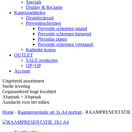
Specials
Display & Reclame
Kantoorartikelen
Desinfectiezuil
Preventieschermen
Preventie schermen staand
Preventie schermen hangend
Plexiglas platen
Preventie schermen vrijstaand
Katheder kopen
OUTLET
SALE producten
OP=OP
Account
Uitgebreid assortiment
Snelle levering
Gegarandeerd hoge kwaliteit
Afspraak = Afspraak
Aandacht voor het milieu
Home
-
Raampresentatie set 3x A4 portrait
-
RAAMPRESENTATIE 