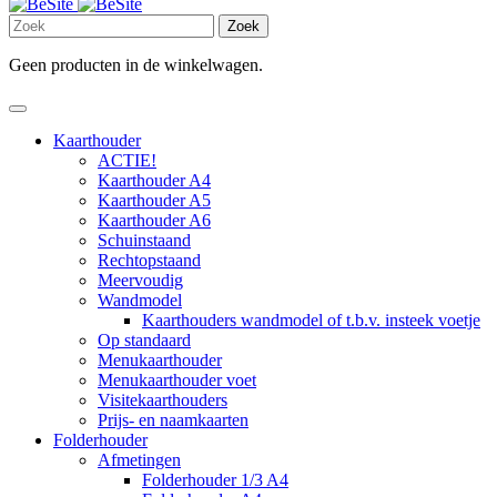
Zoek
Geen producten in de winkelwagen.
Kaarthouder
ACTIE!
Kaarthouder A4
Kaarthouder A5
Kaarthouder A6
Schuinstaand
Rechtopstaand
Meervoudig
Wandmodel
Kaarthouders wandmodel of t.b.v. insteek voetje
Op standaard
Menukaarthouder
Menukaarthouder voet
Visitekaarthouders
Prijs- en naamkaarten
Folderhouder
Afmetingen
Folderhouder 1/3 A4