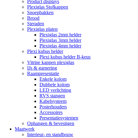
Product displays
Plexiglas Stofkappen
Snoepbakken
Brood
Sieraden
Plexiglas platen
Plexiglas 2mm helder
Plexiglas 3mm helder
Plexiglas 4mm helder
Plexi kubus helder
Plexi kubus helder B-keus
Vitrine kappen plexiglas
IJs & garnering
Raampresentatie
Enkele kolom
Dubbele kolom
LED verlichting
RVS stangen
Kabelsysteem
Posterhouders
Accessoires
Presentatiesystemen
Ophangen & bevestigen
Maatwerk
Interieur- en standbouw