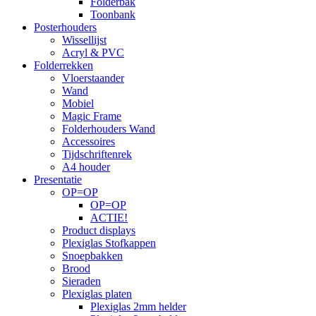
Folderbak
Toonbank
Posterhouders
Wissellijst
Acryl & PVC
Folderrekken
Vloerstaander
Wand
Mobiel
Magic Frame
Folderhouders Wand
Accessoires
Tijdschriftenrek
A4 houder
Presentatie
OP=OP
OP=OP
ACTIE!
Product displays
Plexiglas Stofkappen
Snoepbakken
Brood
Sieraden
Plexiglas platen
Plexiglas 2mm helder