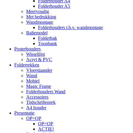
Folderhouder A4
Folderhouder A5
Meervoudig
Met bedrukking
Wandmontage
Folderhouders t.b.v. wandmontage
Baliemodel
Folderbak
Toonbank
Posterhouders
Wissellijst
Acryl & PVC
Folderrekken
Vloerstaander
Wand
Mobiel
Magic Frame
Folderhouders Wand
Accessoires
Tijdschriftenrek
A4 houder
Presentatie
OP=OP
OP=OP
ACTIE!